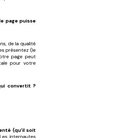
e page puisse
s, de la qualité
es présentez (le
 votre page peut
tale pour votre
ui convertit ?
enté (qu’il soit
 Les internautes