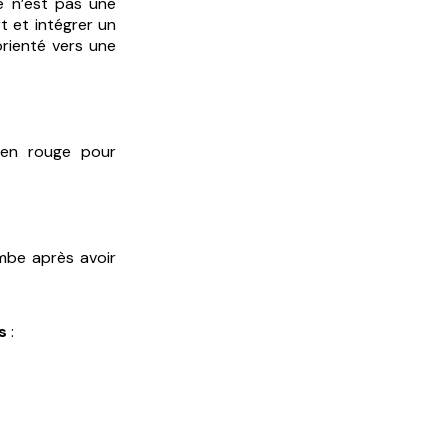
e n’est pas une
t et intégrer un
 orienté vers une
 en rouge pour
ombe après avoir
s
: