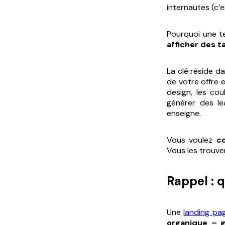
internautes (c’e
Pourquoi une te
afficher des t
La clé réside d
de votre offre 
design, les cou
générer des le
enseigne.
Vous voulez
c
Vous les trouver
Rappel : 
Une
landing pa
organique – g