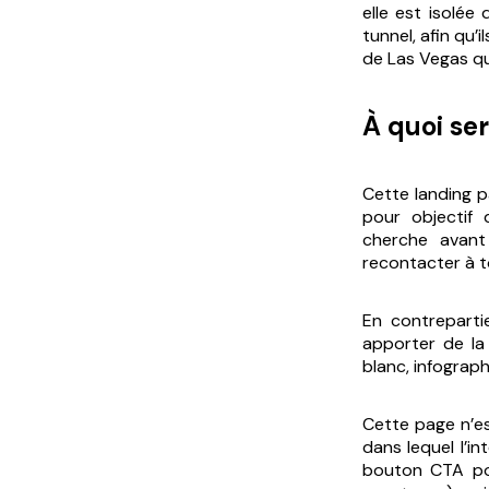
elle est isolé
tunnel, afin qu’
de Las Vegas qui
À quoi se
Cette landing p
pour objectif 
cherche avant
recontacter à 
En contrepartie
apporter de la 
blanc, infograph
Cette page n’e
dans lequel l’in
bouton CTA pou