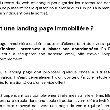
e du reste du web et conçue pour garder les internautes da
ils ne puissent pas la quitter pour aller ailleurs (un peu à la ma
 n’indiquent pas la sortie).
rt une landing page immobilière ?
age immobilière est bâtie autour d’éléments et de leviers qu
d’
inciter l’internaute à laisser ses coordonnées
. En l
 tout à récupérer son adresse email, afin d’avoir l’opp
tout moment.
, la landing page doit proposer quelque chose à l’utilisateu
valeur. Il s’agit généralement d’un contenu (article, étude 
ie, formation…) ou d’un service offert.
st cependant pas complètement refermée sur elle-même. Elle
ternaute circule dans une seule direction, avant d’être invité
r être renvoyé soit vers une page de vente (qui présente