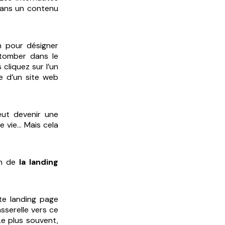
 dans un contenu
on pour désigner
 tomber dans le
cliquez sur l’un
e d’un site web
eut devenir une
e vie… Mais cela
en de
la landing
tte landing page
sserelle vers ce
Le plus souvent,