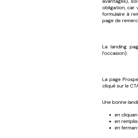
avantages), so
obligation, car
formulaire à rem
page de remerc
La landing pa
l’occasion).
La page Prospen
cliqué sur le CT
Une bonne landi
en cliquan
en remplis
en fermant