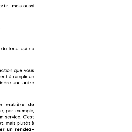
rtir… mais aussi
?
x du fond qui ne
l’action que vous
ient à remplir un
oindre une autre
en matière de
e, par exemple,
n service. C’est
at, mais plutôt à
rer un rendez-