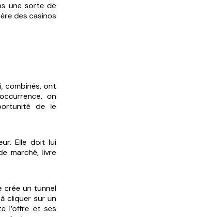
ns une sorte de
nière des casinos
i, combinés, ont
’occurrence, on
ortunité de le
r. Elle doit lui
de marché, livre
 crée un tunnel
 à cliquer sur un
 l’offre et ses