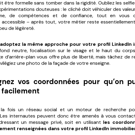
t être formelle sans tomber dans la rigidité. Oubliez les
selfi
périmentations douteuses : le cliché doit véhiculer des valeu
isme, de compétences et de confiance, tout en vous 
accessible – après tout, votre métier reste essentiellemen
peu de légèreté.
adoptez la même approche pour votre profil LinkedIn 
fond neutre, focalisation sur le visage et le haut du corps
ge d’arrière-plan vous offre plus de liberté, mais tâchez de r
ivilégiez une photo de la façade de votre enseigne.
ignez vos coordonnées pour qu’on pu
 facilement
à la fois un réseau social et un moteur de recherche po
. Les internautes peuvent donc être amenés à vous contacte
dressant un message privé, soit en utilisant
les coordon
ement renseignées dans votre profil LinkedIn immobilie