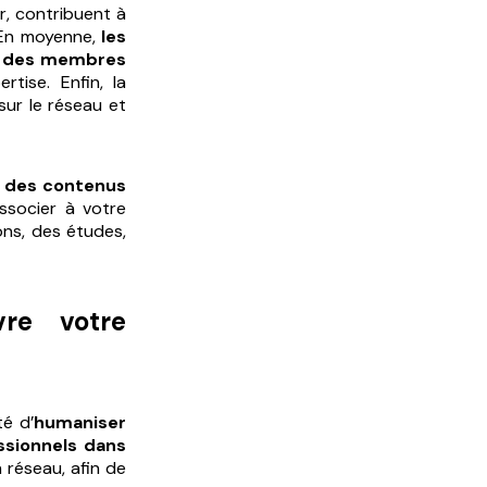
r, contribuent à
. En moyenne,
les
ié des membres
tise. Enfin, la
sur le réseau et
r des contenus
ssocier à votre
ons, des études,
vre votre
té d’
humaniser
ssionnels dans
 réseau, afin de