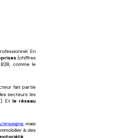
rofessionnel. En
eprises
(chiffres
s B2B, comme le
cteur fait partie
es secteurs les
é). Et
le réseau
u’enseigne
, mais
immobilier à des
notoriété
.