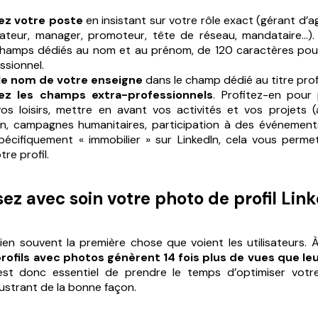
ez votre poste
en insistant sur votre rôle exact (gérant d’a
ateur, manager, promoteur, tête de réseau, mandataire…).
champs dédiés au nom et au prénom, de 120 caractères pour 
ssionnel.
le nom de votre enseigne
dans le champ dédié au titre prof
ez les champs extra-professionnels
. Profitez-en pour 
os loisirs, mettre en avant vos activités et vos projets 
on, campagnes humanitaires, participation à des événement
spécifiquement « immobilier » sur LinkedIn, cela vous perm
re profil.
sez avec soin votre photo de profil Lin
en souvent la première chose que voient les utilisateurs. À c
profils avec photos génèrent 14 fois plus de vues que le
 est donc essentiel de prendre le temps d’optimiser votre 
illustrant de la bonne façon.