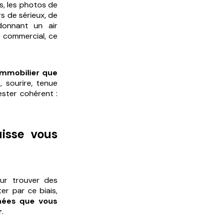
es
, les photos de
rs de sérieux, de
donnant un air
t commercial, ce
immobilier que
, sourire, tenue
ester cohérent :
isse vous
ur trouver des
r par ce biais,
nées que vous
r
.