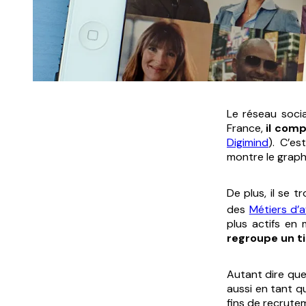
Le réseau socia
France,
il comp
Digimind
). C’es
montre le graph
De plus, il se 
des
Métiers d’a
plus actifs en 
regroupe
un t
Autant dire que
aussi en tant q
fins de recrute