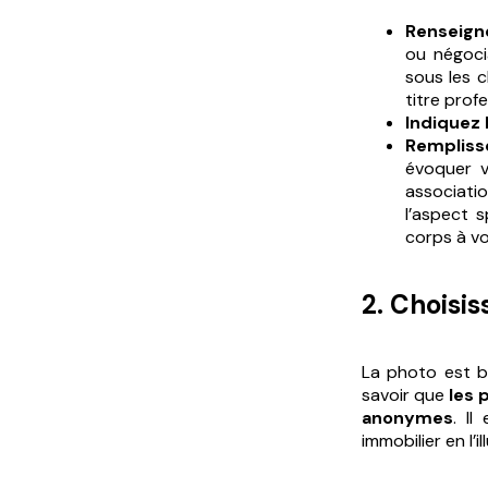
Renseign
ou négoci
sous les 
titre profe
Indiquez 
Rempliss
évoquer v
associati
l’aspect 
corps à vot
2. Choisis
La photo est bi
savoir que
les 
anonymes
. Il
immobilier en l’