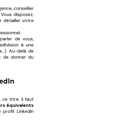
gence, conseiller
 Vous disposez,
détailler votre
essionnel.
parler de vous,
(adhésion à une
s…). Au-delà de
et de donner du
kedIn
e titre, il faut
urs équivalents
profil LinkedIn