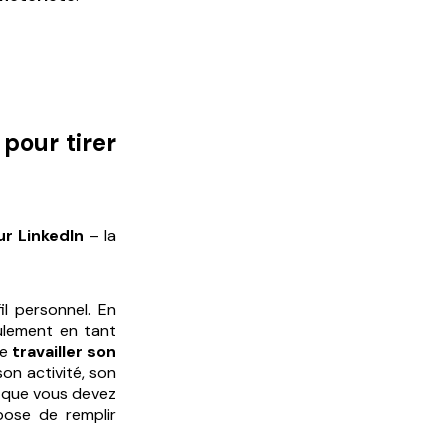
 pour tirer
ur LinkedIn
– la
fil personnel. En
eulement en tant
de
travailler son
son activité, son
s que vous devez
pose de remplir