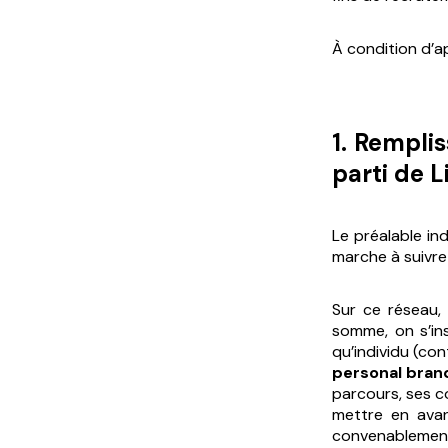
À condition d’ap
1. Remplis
parti de 
Le préalable in
marche à suivre
Sur ce réseau, l
somme, on s’ins
qu’individu (co
personal bran
parcours, ses c
mettre en avan
convenablement 