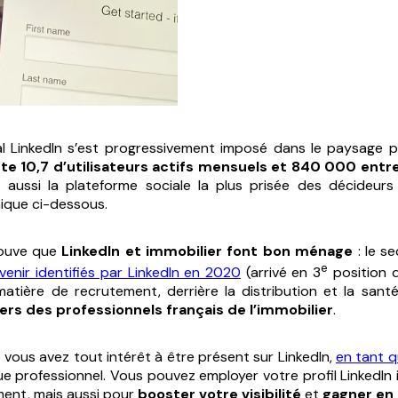
l LinkedIn s’est progressivement imposé dans le paysage p
te 10,7 d’utilisateurs actifs mensuels et 840 000 entr
t aussi la plateforme sociale la plus prisée des décideur
ique ci-dessous.
trouve que
LinkedIn et immobilier font bon ménage
: le se
e
venir identifiés par LinkedIn en 2020
(arrivé en 3
position d
matière de recrutement, derrière la distribution et la sant
iers des professionnels français de l’immobilier
.
 vous avez tout intérêt à être présent sur LinkedIn,
en tant q
ue professionnel. Vous pouvez employer votre profil LinkedIn 
ment, mais aussi pour
booster votre visibilité
et
gagner en 