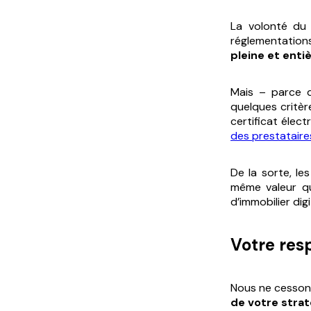
La volonté du 
réglementatio
pleine et enti
Mais – parce q
quelques critère
certificat élec
des prestataire
De la sorte, le
même valeur qu
d’immobilier digit
Votre res
Nous ne cessons
de votre straté