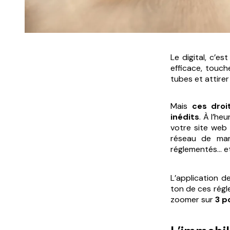
Le digital, c’e
efficace, touch
tubes et attire
Mais
ces droi
inédits
. À l’he
votre site web 
réseau de man
réglementés… et
L’application de
ton de ces régl
zoomer sur
3 p