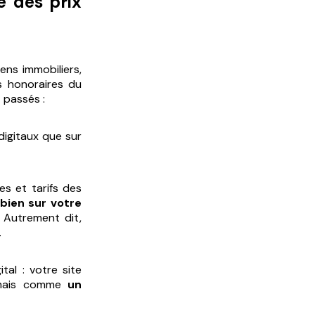
ge des prix
ens immobiliers,
s honoraires du
 passés :
digitaux que sur
es et tarifs des
 bien sur votre
). Autrement dit,
.
tal : votre site
, mais comme
un