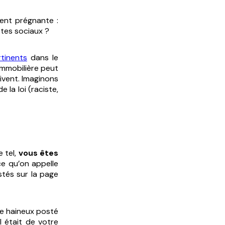
ient prégnante :
tes sociaux ?
rtinents
dans le
mmobilière peut
ivent. Imaginons
la loi (raciste,
 tel,
vous êtes
e qu’on appelle
stés sur la page
re haineux posté
l était de votre