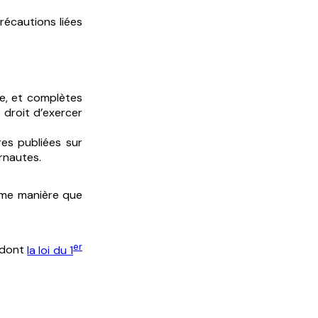
récautions liées
te, et complètes
droit d’exercer
res publiées sur
ernautes.
 même manière que
er
e dont
la loi du 1