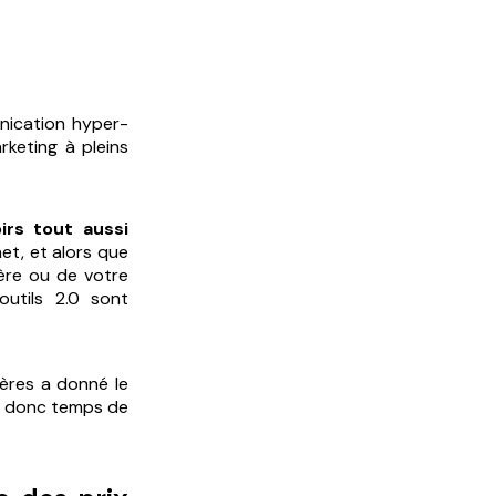
unication hyper-
rketing à pleins
rs tout aussi
et, et alors que
ière ou de votre
utils 2.0 sont
ières a donné le
st donc temps de