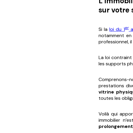
L’immobili
sur votre 
er
Si la
loi du 1
a
notamment en c
professionnel, i
La loi contrain
les supports ph
Comprenons-nous
prestations div
vitrine physi
toutes les obli
Voilà qui appor
immobilier n’
prolongement