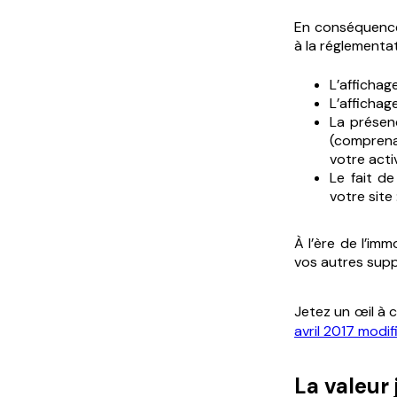
En conséquence,
à la réglementat
L’affichage
L’affichag
La présenc
(comprena
votre activ
Le fait d
votre site 
À l’ère de l’imm
vos autres supp
Jetez un œil à 
avril 2017 modif
La valeur 