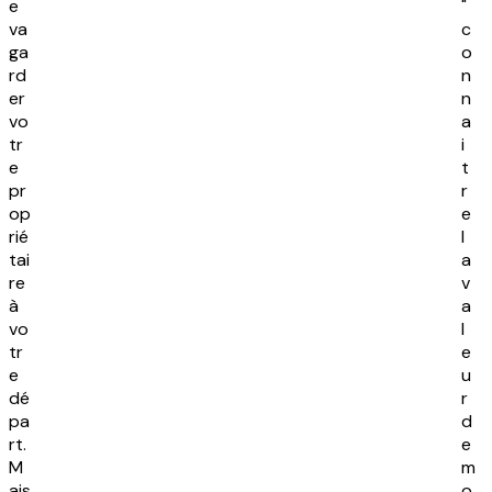
e
"
va
c
ga
o
rd
n
er
n
vo
a
tr
i
e
t
pr
r
op
e
rié
l
tai
a
re
v
à
a
vo
l
tr
e
e
u
dé
r
pa
d
rt.
e
M
m
ais
o