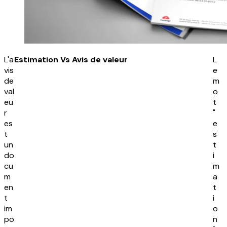
L'a
Estimation Vs Avis de valeur
L
vis
e
de
m
val
o
eu
t
r
"
es
e
t
s
un
t
do
i
cu
m
m
a
en
t
t
i
im
o
po
n