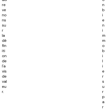
re
n
ve
b
no
i
ns
e
su
n
r
i
la
m
dé
m
fin
o
iti
b
on
i
de
l
l'a
i
vis
e
de
r
val
s
eu
u
r.
r
p
a
r