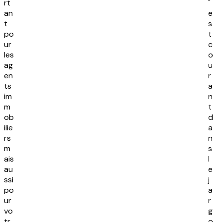
rt
"
an
e
t
s
po
t
ur
c
les
o
ag
u
en
r
ts
a
im
n
m
t
ob
d
ilie
a
rs
n
m
s
ais
l
au
e
ssi
j
po
a
ur
r
vo
g
tr
o