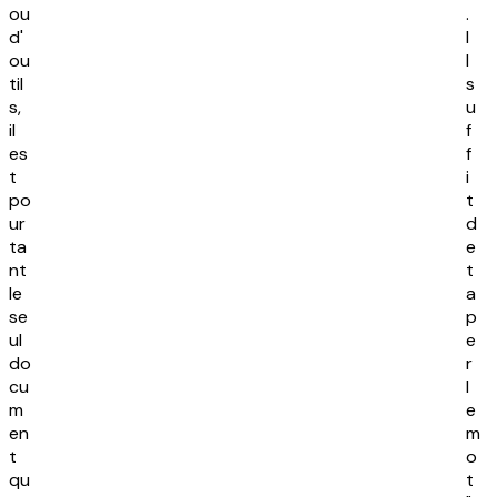
ou
.
d'
I
ou
l
til
s
s,
u
il
f
es
f
t
i
po
t
ur
d
ta
e
nt
t
le
a
se
p
ul
e
do
r
cu
l
m
e
en
m
t
o
qu
t