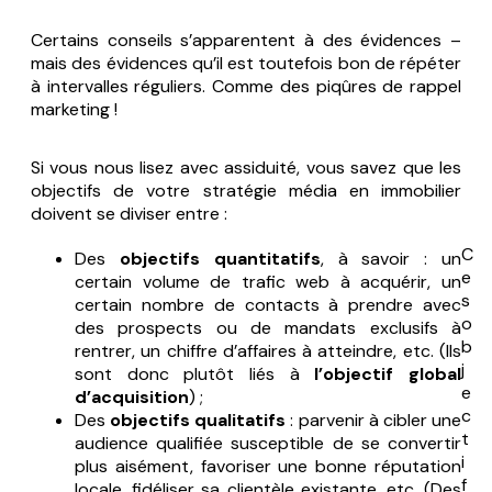
Certains conseils s’apparentent à des évidences –
mais des évidences qu’il est toutefois bon de répéter
à intervalles réguliers. Comme des piqûres de rappel
marketing !
Si vous nous lisez avec assiduité, vous savez que les
objectifs de votre stratégie média en immobilier
doivent se diviser entre :
C
Des
objectifs quantitatifs
, à savoir : un
e
certain volume de trafic web à acquérir, un
s
certain nombre de contacts à prendre avec
o
des prospects ou de mandats exclusifs à
b
rentrer, un chiffre d’affaires à atteindre, etc. (Ils
j
sont donc plutôt liés à
l’objectif global
e
d’acquisition
) ;
c
Des
objectifs qualitatifs
: parvenir à cibler une
t
audience qualifiée susceptible de se convertir
i
plus aisément, favoriser une bonne réputation
f
locale, fidéliser sa clientèle existante, etc. (Des