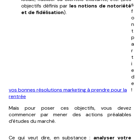
s
objectifs définis par
les notions de notoriété
f
et de fidélisation
).
o
n
t
p
a
r
t
i
e
d
e
vos bonnes résolutions marketing à prendre pour la
!
rentrée
Mais pour poser ces objectifs, vous devez
commencer par mener des actions préalables
d’études du marché.
Ce qui veut dire, en substance :
analyser votre