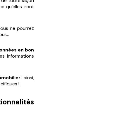
t de toute façon
e qu’elles iront
 Vous ne pourrez
our…
données en bon
es informations
mmobilier
: ainsi,
ifiques !
ionnalités