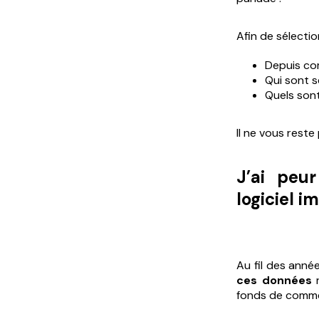
Afin de sélecti
Depuis com
Qui sont s
Quels sont
Il ne vous reste
J’ai peu
logiciel i
Au fil des année
ces données
r
fonds de comm