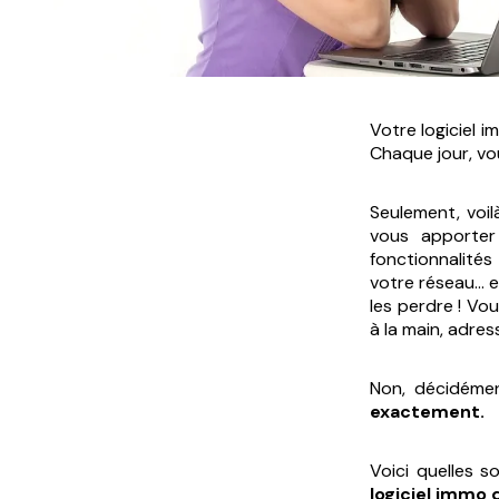
Votre logiciel 
Chaque jour, vo
Seulement, voil
vous apporter 
fonctionnalité
votre réseau… e
les perdre ! Vo
à la main, adr
Non, décidémen
exactement.
Voici quelles 
logiciel immo 