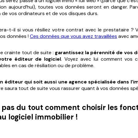
us serez passé à un logiciel immo « full web » (parce que c’es
tion aujourd’hui), toutes vos données seront en danger. Parc
in de vos ordinateurs et de vos disques durs.
ra-t-il si vous résiliez votre contrat avec le prestataire ?
vos données !
Ces données que vous avez travaillées
avec am
te crainte tout de suite :
garantissez la pérennité de vos 
otre éditeur de logiciel
. Voyez avec lui comment vos c
bles en cas de résiliation ou de problème.
un éditeur qui soit aussi une agence spécialisée dans l’i
re saura tout de suite vous rassurer quant à vos données spéc
s pas du tout comment choisir les fonct
 logiciel immobilier !