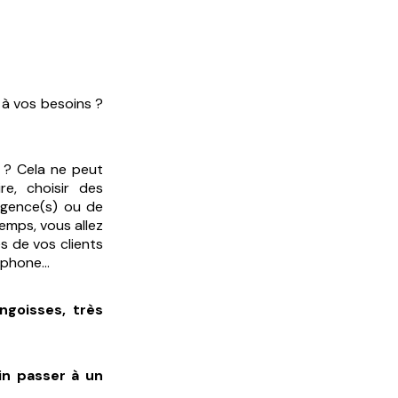
 à vos besoins ?
l ? Cela ne peut
re, choisir des
agence(s) ou de
emps, vous allez
s de vos clients
léphone…
ngoisses, très
in passer à un