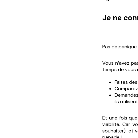
Je ne conn
Pas de panique 
Vous n’avez pas
temps de vous re
Faites des
Comparez l
Demandez à
ils utilisent
Et une fois qu
viabilité. Car 
souhaiter), et 
panade !