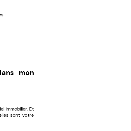
s :
 dans mon
el immobilier. Et
lles sont votre