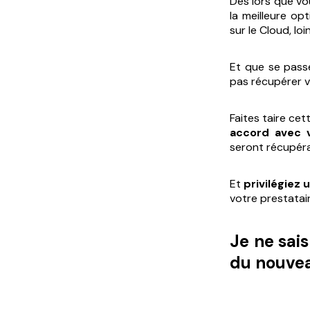
Dès lors que vo
la meilleure op
sur le Cloud, lo
Et que se passe
pas récupérer 
Faites taire cet
accord avec v
seront récupéra
Et
privilégiez 
votre prestatai
Je ne sai
du nouveau